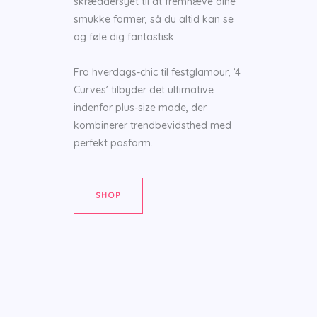
skræddersyet til at fremhæve dine
smukke former, så du altid kan se
og føle dig fantastisk.
Fra hverdags-chic til festglamour, ‘4
Curves’ tilbyder det ultimative
indenfor plus-size mode, der
kombinerer trendbevidsthed med
perfekt pasform.
SHOP