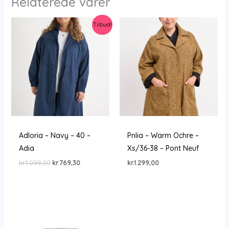
Relaterede varer
Tilbud!
Adloria – Navy – 40 –
Pnlia – Warm Ochre –
Adia
Xs/36-38 – Pont Neuf
Den
Den
kr.
1.099,00
kr.
769,30
kr.
1.299,00
oprindelige
aktuelle
pris
pris
var:
er:
kr.1.099,00.
kr.769,30.