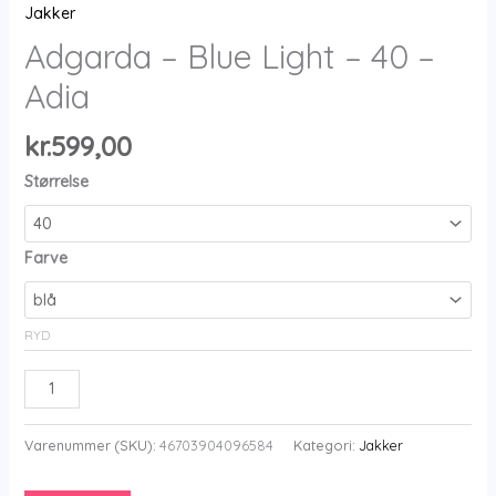
Jakker
Adgarda – Blue Light – 40 –
Adia
kr.
599,00
Størrelse
Farve
RYD
Adgarda
-
Blue
Varenummer (SKU):
46703904096584
Kategori:
Jakker
Light
-