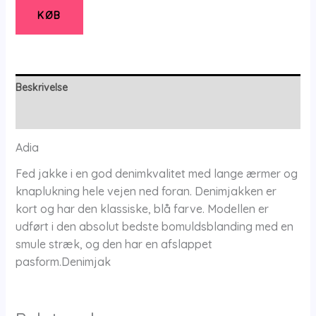
40
KØB
-
Adia
antal
Beskrivelse
Yderligere information
Adia
Fed jakke i en god denimkvalitet med lange ærmer og
knaplukning hele vejen ned foran. Denimjakken er
kort og har den klassiske, blå farve. Modellen er
udført i den absolut bedste bomuldsblanding med en
smule stræk, og den har en afslappet
pasform.Denimjak