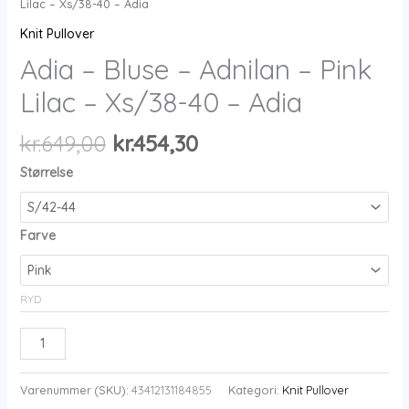
Lilac – Xs/38-40 – Adia
Knit Pullover
Adia – Bluse – Adnilan – Pink
Lilac – Xs/38-40 – Adia
Den
Den
kr.
649,00
kr.
454,30
oprindelige
aktuelle
Størrelse
pris
pris
var:
er:
kr.649,00.
kr.454,30.
Farve
RYD
Adia
-
Bluse
Varenummer (SKU):
43412131184855
Kategori:
Knit Pullover
-