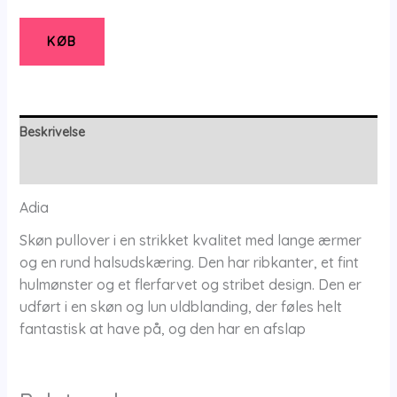
Adnilan
-
KØB
Pink
Lilac
-
Xs/38-
Beskrivelse
40
Yderligere information
-
Adia
Adia
antal
Skøn pullover i en strikket kvalitet med lange ærmer
og en rund halsudskæring. Den har ribkanter, et fint
hulmønster og et flerfarvet og stribet design. Den er
udført i en skøn og lun uldblanding, der føles helt
fantastisk at have på, og den har en afslap