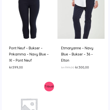
Pont Neuf – Bukser –
Etmaryanne – Navy
Pnkamma – Navy Blue –
Blue – Bukser – 36 –
Xl – Pont Neuf
Elton
Den
Den
kr.
599,00
kr.
799,00
kr.
300,00
oprindelige
aktuelle
pris
pris
var:
er:
kr.799,00.
kr.300,00.
Tilbud!