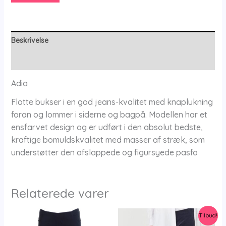
Miami
Coral
-
50
Beskrivelse
-
Yderligere information
Adia
antal
Adia
Flotte bukser i en god jeans-kvalitet med knaplukning
foran og lommer i siderne og bagpå. Modellen har et
ensfarvet design og er udført i den absolut bedste,
kraftige bomuldskvalitet med masser af stræk, som
understøtter den afslappede og figursyede pasfo
Relaterede varer
Tilbud!