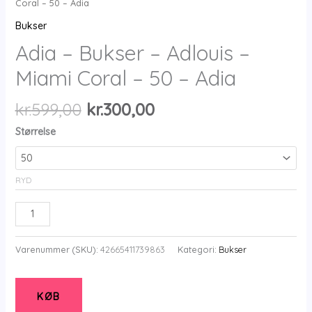
Coral – 50 – Adia
Bukser
Adia – Bukser – Adlouis –
Miami Coral – 50 – Adia
Den
Den
kr.
599,00
kr.
300,00
oprindelige
aktuelle
Størrelse
pris
pris
var:
er:
kr.599,00.
kr.300,00.
RYD
Adia
-
Bukser
Varenummer (SKU):
42665411739863
Kategori:
Bukser
-
Adlouis
-
KØB