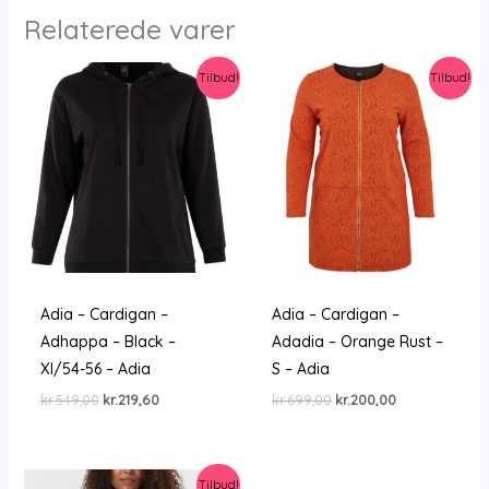
Relaterede varer
Tilbud!
Tilbud!
Adia – Cardigan –
Adia – Cardigan –
Adhappa – Black –
Adadia – Orange Rust –
Xl/54-56 – Adia
S – Adia
Den
Den
Den
Den
kr.
549,00
kr.
219,60
kr.
699,00
kr.
200,00
oprindelige
aktuelle
oprindelige
aktuelle
pris
pris
pris
pris
var:
er:
var:
er:
kr.549,00.
kr.219,60.
kr.699,00.
kr.200,00.
Tilbud!