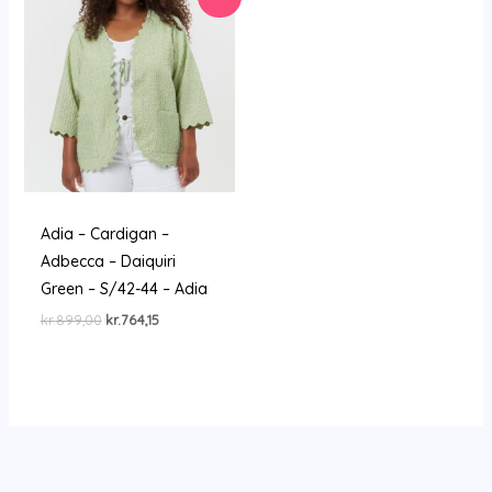
Adia – Cardigan –
Adbecca – Daiquiri
Green – S/42-44 – Adia
Den
Den
kr.
899,00
kr.
764,15
oprindelige
aktuelle
pris
pris
var:
er:
kr.899,00.
kr.764,15.