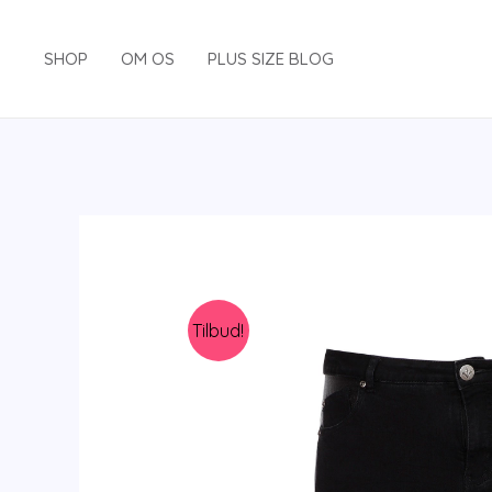
Gå
til
SHOP
OM OS
PLUS SIZE BLOG
indholdet
Tilbud!