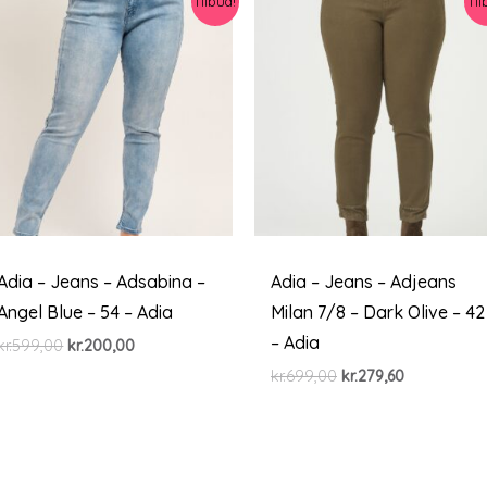
Tilbud!
Til
Adia – Jeans – Adsabina –
Adia – Jeans – Adjeans
Angel Blue – 54 – Adia
Milan 7/8 – Dark Olive – 42
– Adia
Den
Den
kr.
599,00
kr.
200,00
oprindelige
aktuelle
Den
Den
kr.
699,00
kr.
279,60
pris
pris
oprindelige
aktuelle
var:
er:
pris
pris
kr.599,00.
kr.200,00.
var:
er:
kr.699,00.
kr.279,60.