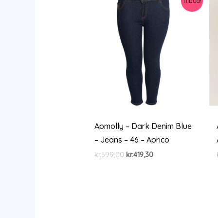
Tilbud!
Apmolly – Dark Denim Blue
– Jeans – 46 – Aprico
Den
Den
kr.
599,00
kr.
419,30
oprindelige
aktuelle
pris
pris
var:
er:
kr.599,00.
kr.419,30.