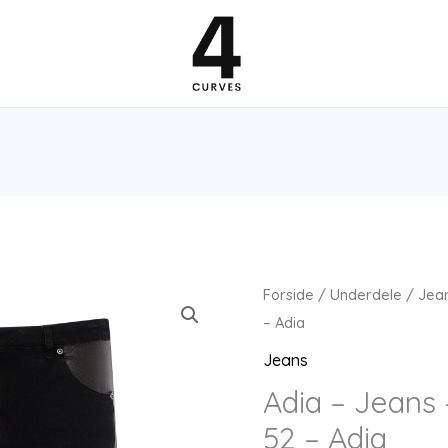
Forside
/
Underdele
/
Jea
– Adia
Jeans
Adia – Jeans 
52 – Adia