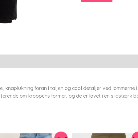
-
52
-
Adia
antal
, knaplukning foran i taljen og cool detaljer ved lommerne i
atterende om kroppens former, og de er lavet i en slidstærk