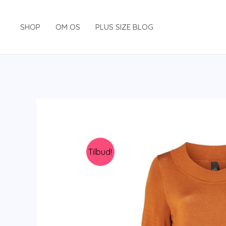
Gå
til
SHOP
OM OS
PLUS SIZE BLOG
indholdet
Tilbud!