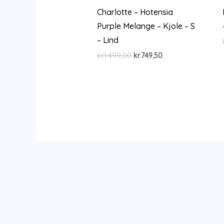
Charlotte – Hotensia
Purple Melange – Kjole – S
– Lind
Den
Den
kr.
1.499,00
kr.
749,50
oprindelige
aktuelle
pris
pris
var:
er:
kr.1.499,00.
kr.749,50.