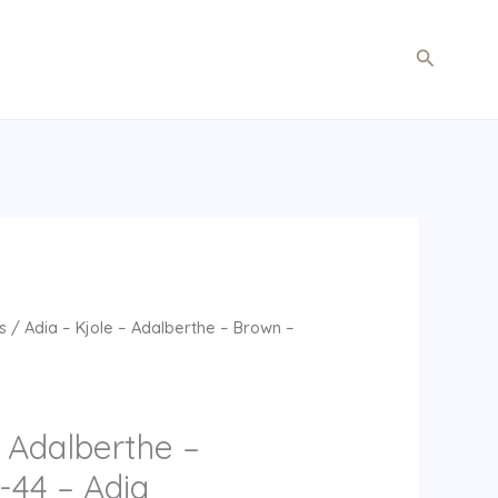
Søg
s
/ Adia – Kjole – Adalberthe – Brown –
– Adalberthe –
-44 – Adia