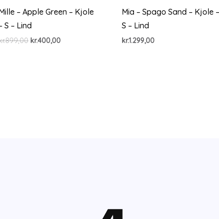
Mille – Apple Green – Kjole
Mia – Spago Sand – Kjole 
– S – Lind
S – Lind
Den
Den
kr.
899,00
kr.
400,00
kr.
1.299,00
oprindelige
aktuelle
pris
pris
var:
er:
kr.899,00.
kr.400,00.