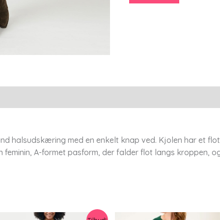
Olive
-
Xs/38-
40
-
Adia
antal
nd halsudskæring med en enkelt knap ved. Kjolen har et flot
 feminin, A-formet pasform, der falder flot langs kroppen, og
Tilbud!