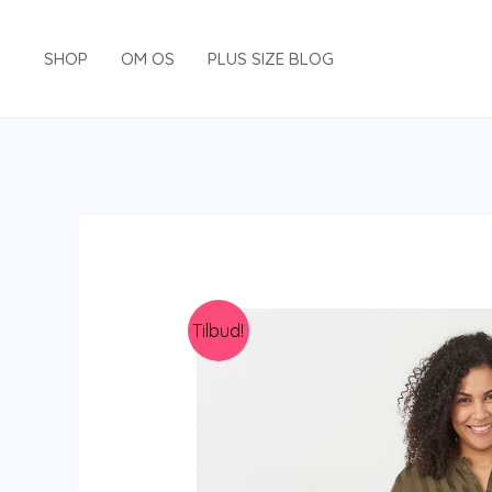
Gå
til
SHOP
OM OS
PLUS SIZE BLOG
indholdet
Tilbud!