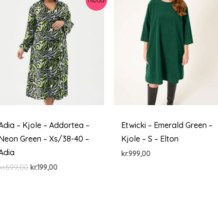
Adia – Kjole – Addortea –
Etwicki – Emerald Green –
Neon Green – Xs/38-40 –
Kjole – S – Elton
Adia
kr.
999,00
Den
Den
kr.
699,00
kr.
199,00
oprindelige
aktuelle
pris
pris
var:
er:
kr.699,00.
kr.199,00.