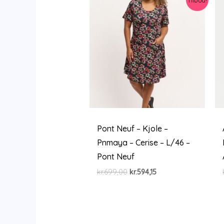
Pont Neuf – Kjole –
Pnmaya – Cerise – L/46 –
Pont Neuf
Den
Den
kr.
699,00
kr.
594,15
oprindelige
aktuelle
pris
pris
var:
er:
kr.699,00.
kr.594,15.