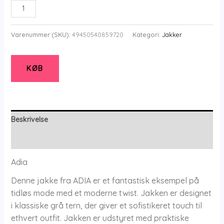
pris
pris
Adrhianna
var:
er:
-
kr.1.299,00.
kr.909,30.
Black
Varenummer (SKU):
49450540859720
Kategori:
Jakker
-
42
-
KØB
Adia
antal
Beskrivelse
Yderligere information
Adia
Denne jakke fra ADIA er et fantastisk eksempel på
tidløs mode med et moderne twist. Jakken er designet
i klassiske grå tern, der giver et sofistikeret touch til
ethvert outfit. Jakken er udstyret med praktiske