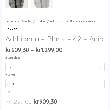
Forside
/
Overtøj
/
Jakker
/ Adrhianna – Black – 42 – Adia
Jakker
Adrhianna – Black – 42 – Adia
Prisinterval:
kr.
909,30
–
kr.
1.299,00
kr.909,30
Størrelse
til
kr.1.299,00
Farve
RYD
Den
Den
kr.
1.299,00
kr.
909,30
oprindelige
aktuelle