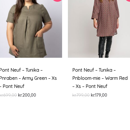
Pont Neuf – Tunika –
Pont Neuf – Tunika –
Pnraben – Army Green – Xs
Pnbloom-mie – Warm Red
– Pont Neuf
– Xs – Pont Neuf
Den
Den
Den
Den
kr.
699,00
kr.
200,00
kr.
799,00
kr.
179,00
oprindelige
aktuelle
oprindelige
aktuelle
pris
pris
pris
pris
var:
er:
var:
er:
kr.699,00.
kr.200,00.
kr.799,00.
kr.179,00.