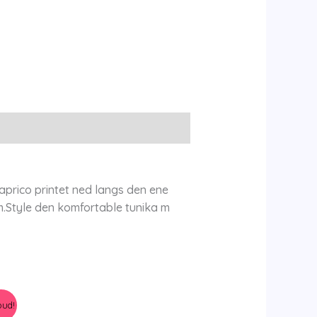
aprico printet ned langs den ene
rm.Style den komfortable tunika m
bud!