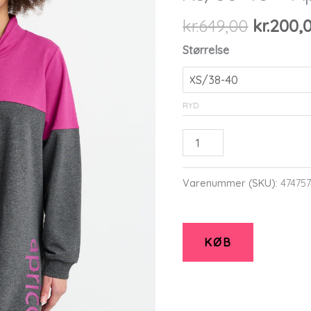
Den
kr.
649,00
kr.
200,
oprinde
Størrelse
pris
var:
kr.649,0
RYD
Apfranklin
-
Fuchsia
Varenummer (SKU):
47475
-
Tunika
-
KØB
Xs/38-
40
-