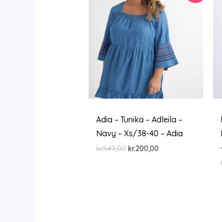
Adia – Tunika – Adleila –
Navy – Xs/38-40 – Adia
Den
Den
kr.
549,00
kr.
200,00
oprindelige
aktuelle
pris
pris
var:
er:
kr.549,00.
kr.200,00.