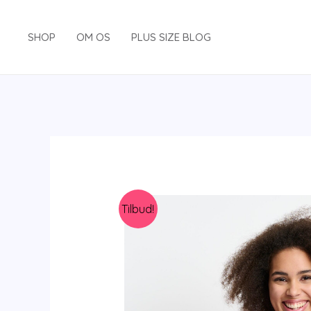
Gå
til
SHOP
OM OS
PLUS SIZE BLOG
indholdet
Tilbud!