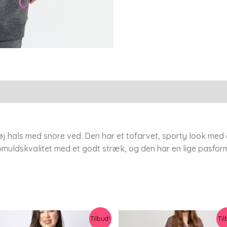
Aprico
antal
j hals med snore ved. Den har et tofarvet, sporty look med 
bomuldskvalitet med et godt stræk, og den har en lige pasfo
Tilbud!
Til