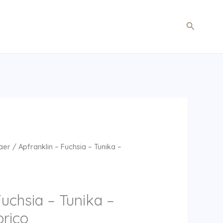
Søg
aer
/ Apfranklin – Fuchsia – Tunika –
Fuchsia – Tunika –
prico