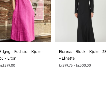
Etlyng – Fuchsia – Kjole –
Eldress – Black – Kjole – 3
36 – Elton
– Elinette
Prisinterv
kr.
1.299,00
kr.
299,75
–
kr.
300,00
kr.299,75
til
kr.300,00