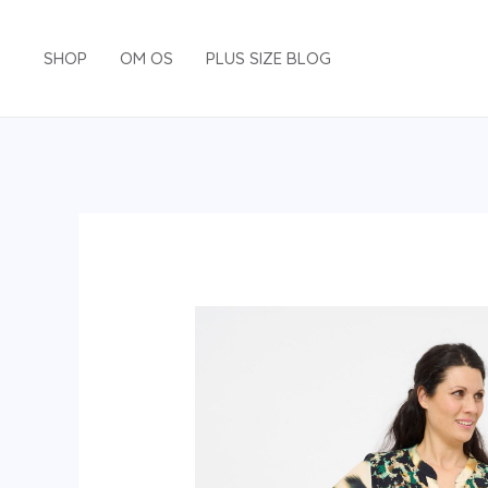
Gå
til
SHOP
OM OS
PLUS SIZE BLOG
indholdet