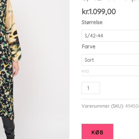
kr.
1.099,00
Størrelse
Farve
RYD
Apmeridian
-
Black
Varenummer (SKU):
49450
-
Kjole
-
KØB
S/42-