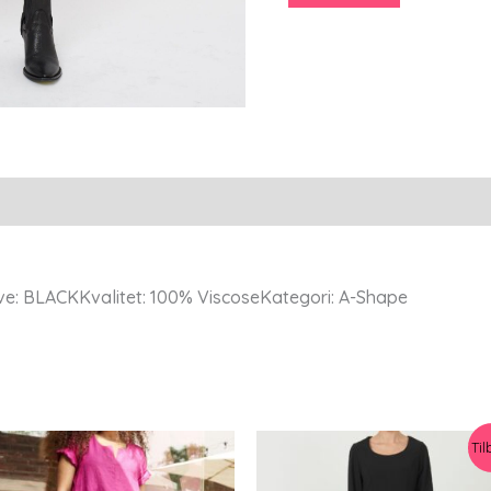
44
-
Aprico
antal
rve: BLACKKvalitet: 100% ViscoseKategori: A-Shape
Til