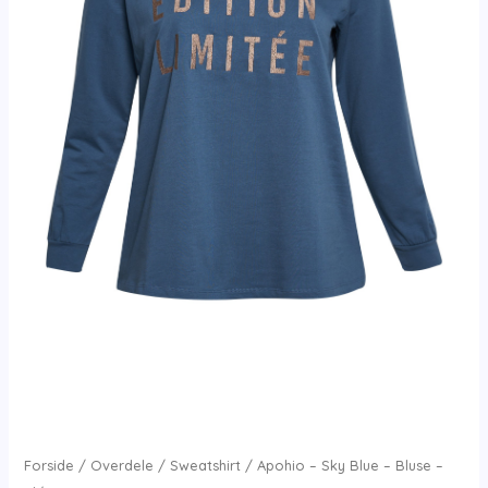
Forside
/
Overdele
/
Sweatshirt
/ Apohio – Sky Blue – Bluse –