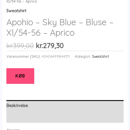
Xl/54-56 – Aprico
Sweatshirt
Apohio – Sky Blue – Bluse –
Xl/54-56 – Aprico
Den
Den
kr.
399,00
kr.
279,30
oprindelige
aktuelle
Varenummer (SKU):
42406499844311
Kategori:
Sweatshirt
pris
pris
var:
er:
kr.399,00.
kr.279,30.
KØB
Beskrivelse
Yderligere information