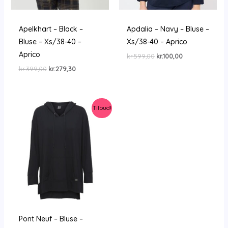
Apelkhart – Black –
Apdalia – Navy – Bluse –
Bluse – Xs/38-40 –
Xs/38-40 – Aprico
Aprico
Den
Den
kr.
599,00
kr.
100,00
oprindelige
aktuelle
Den
Den
kr.
399,00
kr.
279,30
pris
pris
oprindelige
aktuelle
var:
er:
pris
pris
kr.599,00.
kr.100,00.
var:
er:
kr.399,00.
kr.279,30.
Tilbud!
Pont Neuf – Bluse –