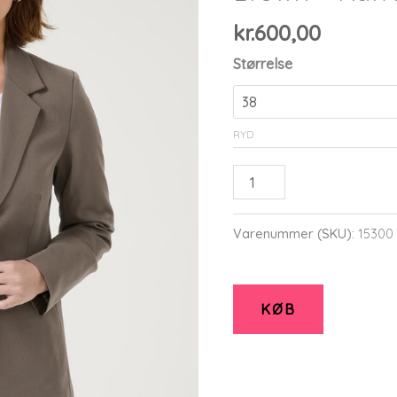
kr.
600,00
Størrelse
RYD
Blazer
jakke
-
Varenummer (SKU):
15300
KAsakura
-
Major
KØB
Brown
-
Kaffe