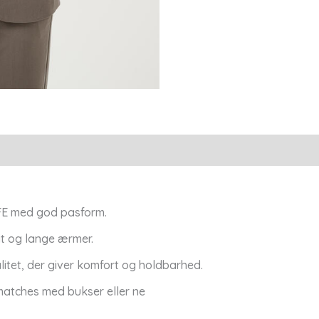
-
Kaffe
antal
FFE med god pasform.
t og lange ærmer.
alitet, der giver komfort og holdbarhed.
 matches med bukser eller ne