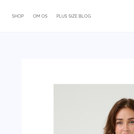
Gå
til
SHOP
OM OS
PLUS SIZE BLOG
indholdet