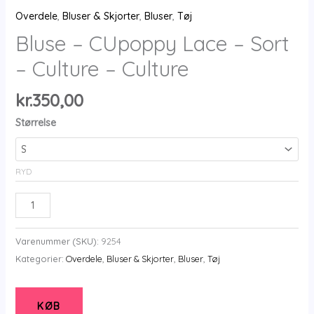
Overdele
,
Bluser & Skjorter
,
Bluser
,
Tøj
Bluse – CUpoppy Lace – Sort
– Culture – Culture
kr.
350,00
Størrelse
RYD
Bluse
-
CUpoppy
Varenummer (SKU):
9254
Lace
Kategorier:
Overdele
,
Bluser & Skjorter
,
Bluser
,
Tøj
-
Sort
-
KØB