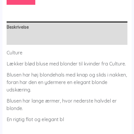
Culture
-
Culture
antal
Beskrivelse
Yderligere information
Culture
Lækker blød bluse med blonder til kvinder fra Culture.
Blusen har høj blondehals med knap og slids i nakken,
foran har den en ydermere en elegant blonde
udskæring.
Blusen har lange ærmer, hvor nederste halvdel er
blonde.
En rigtig flot og elegant bl