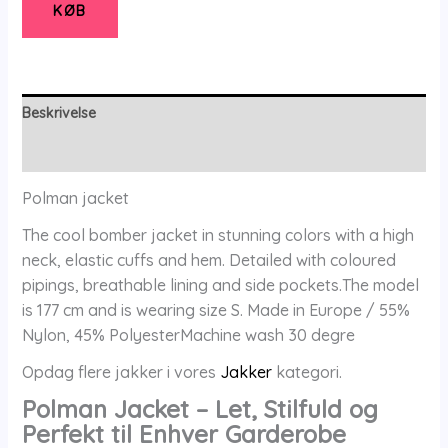
Xs
KØB
-
Polman
antal
Beskrivelse
Yderligere information
Polman jacket
The cool bomber jacket in stunning colors with a high
neck, elastic cuffs and hem. Detailed with coloured
pipings, breathable lining and side pockets.The model
is 177 cm and is wearing size S. Made in Europe / 55%
Nylon, 45% PolyesterMachine wash 30 degre
Opdag flere jakker i vores
Jakker
kategori.
Polman Jacket – Let, Stilfuld og
Perfekt til Enhver Garderobe