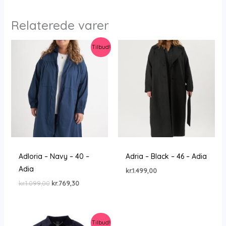
Relaterede varer
Tilbud!
Adloria – Navy – 40 –
Adria – Black – 46 – Adia
Adia
kr.
1.499,00
Den
Den
kr.
1.099,00
kr.
769,30
oprindelige
aktuelle
pris
pris
var:
er:
kr.1.099,00.
kr.769,30.
Tilbud!