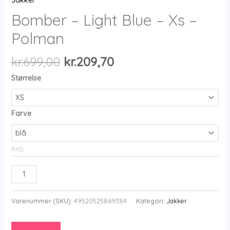
Jakker
Bomber – Light Blue – Xs –
Polman
Den
Den
kr.
699,00
kr.
209,70
oprindelige
aktuelle
Størrelse
pris
pris
var:
er:
kr.699,00.
kr.209,70.
Farve
RYD
Bomber
-
Light
Varenummer (SKU):
49520525869384
Kategori:
Jakker
Blue
-