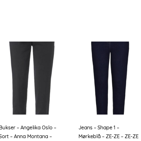
Bukser – Angelika Oslo –
Jeans – Shape 1 –
Sort – Anna Montana –
Mørkeblå – ZE-ZE – ZE-ZE