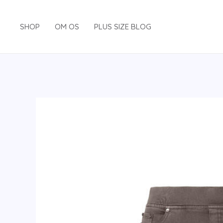
Gå
til
SHOP
OM OS
PLUS SIZE BLOG
indholdet