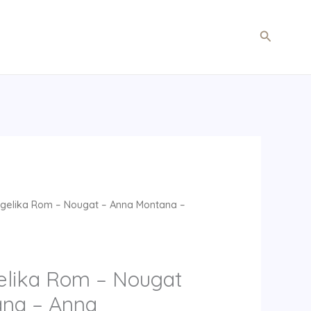
Søg
ngelika Rom – Nougat – Anna Montana –
elika Rom – Nougat
ana – Anna