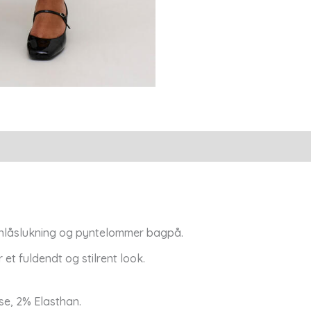
-
Kaffe
antal
lynlåslukning og pyntelommer bagpå.
et fuldendt og stilrent look.
se, 2% Elasthan.