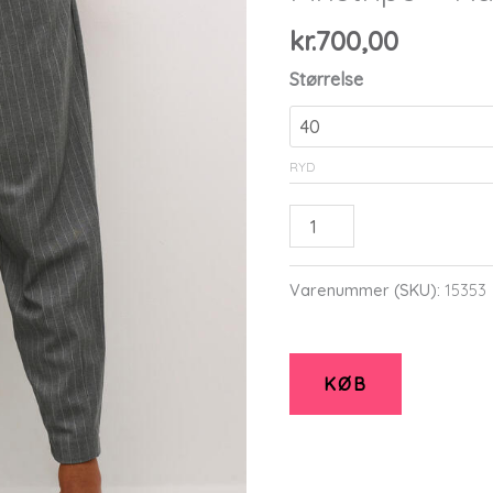
kr.
700,00
Størrelse
RYD
Bukser
-
KAdori
Varenummer (SKU):
15353
-
Dark
Grey
KØB
Pinstripe
-
Kaffe