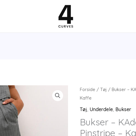
Forside
/
Tøj
/ Bukser – KA
Kaffe
Tøj
,
Underdele
,
Bukser
Bukser – KAd
Pinstripe – K