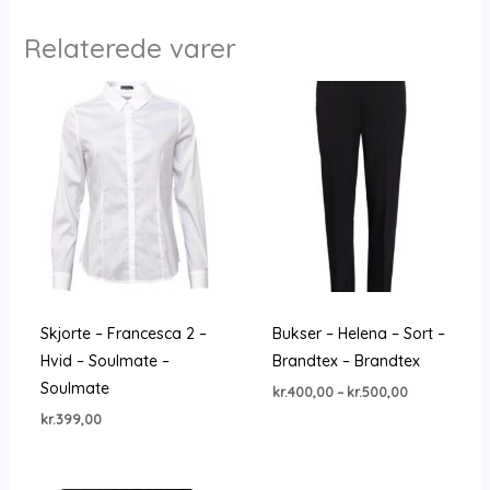
Relaterede varer
Skjorte – Francesca 2 –
Bukser – Helena – Sort –
Hvid – Soulmate –
Brandtex – Brandtex
Soulmate
Prisinterval:
kr.
400,00
–
kr.
500,00
kr.400,00
kr.
399,00
til
kr.500,00