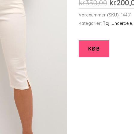
Den
kr.
350,00
kr.
200,
oprinde
Varenummer (SKU):
14481
pris
Kategorier:
Tøj
,
Underdele
var:
kr.350,0
KØB