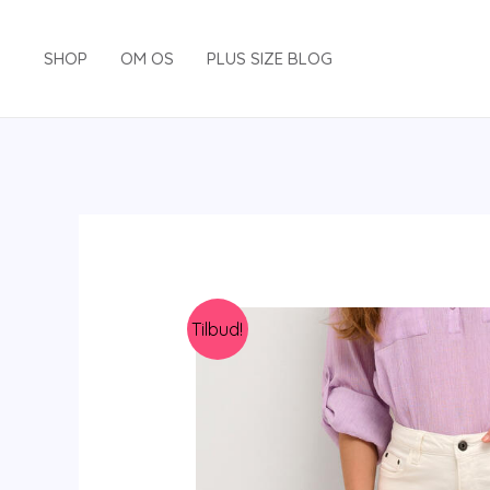
Gå
til
SHOP
OM OS
PLUS SIZE BLOG
indholdet
Tilbud!