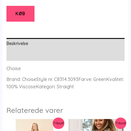
Tunika
-
KØB
S/36-
38
-
Choise
Beskrivelse
antal
Yderligere information
Choise
Brand: ChoiseStyle nr. C8314.3093Farve: GreenKvalitet:
100% ViscoseKategori: Straight
Relaterede varer
Tilbud!
Tilbud!