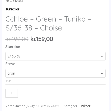
38 – Choise
Tunikaer
Cchloe – Green – Tunika –
S/36-38 – Choise
Den
Den
kr.
499,00
kr.
159,00
oprindelige
aktuelle
Størrelse
pris
pris
var:
er:
kr.499,00.
kr.159,00.
Farve
RYD
Cchloe
-
Green
Varenummer (SKU):
43116937380055
Kategori:
Tunikaer
-