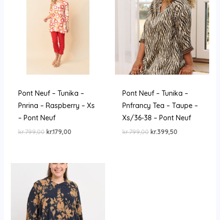
Pont Neuf – Tunika –
Pont Neuf – Tunika –
Pnrina – Raspberry – Xs
Pnfrancy Tea – Taupe –
– Pont Neuf
Xs/36-38 – Pont Neuf
Den
Den
Den
Den
kr.
799,00
kr.
179,00
kr.
799,00
kr.
399,50
oprindelige
aktuelle
oprindelige
aktuelle
pris
pris
pris
pris
var:
er:
var:
er:
kr.799,00.
kr.179,00.
kr.799,00.
kr.399,50.