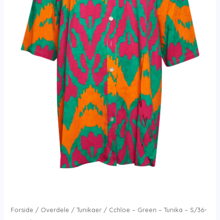
Forside
/
Overdele
/
Tunikaer
/ Cchloe – Green – Tunika – S/36-