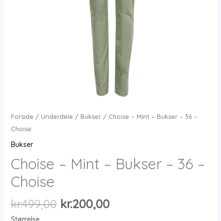
Forside
/
Underdele
/
Bukser
/ Choise – Mint – Bukser – 36 –
Choise
Bukser
Choise – Mint – Bukser – 36 –
Choise
Den
Den
kr.
499,00
kr.
200,00
oprindelige
aktuelle
Størrelse