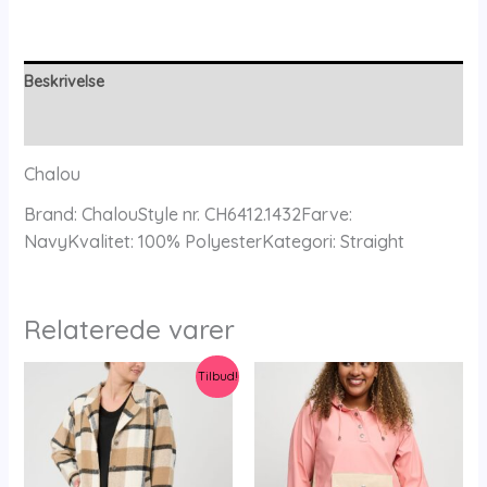
antal
Beskrivelse
Yderligere information
Chalou
Brand: ChalouStyle nr. CH6412.1432Farve:
NavyKvalitet: 100% PolyesterKategori: Straight
Relaterede varer
Tilbud!