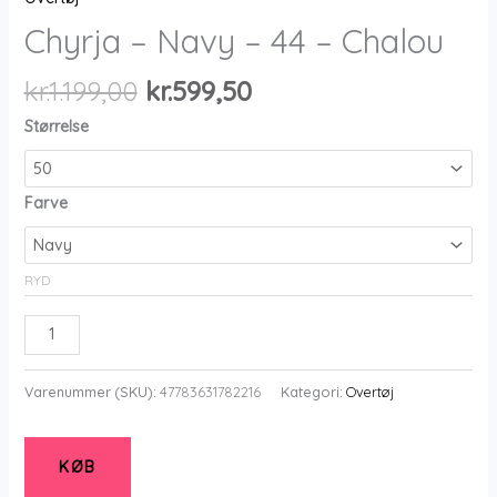
Chyrja – Navy – 44 – Chalou
Den
Den
kr.
1.199,00
kr.
599,50
oprindelige
aktuelle
Størrelse
pris
pris
var:
er:
kr.1.199,00.
kr.599,50.
Farve
RYD
Chyrja
-
Navy
Varenummer (SKU):
47783631782216
Kategori:
Overtøj
-
44
-
KØB
Chalou