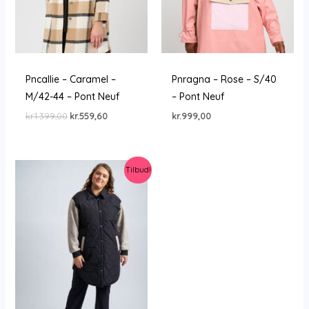
Pncallie – Caramel –
Pnragna – Rose – S/40
M/42-44 – Pont Neuf
– Pont Neuf
Den
Den
kr.
1.399,00
kr.
559,60
kr.
999,00
oprindelige
aktuelle
pris
pris
var:
er:
kr.1.399,00.
kr.559,60.
Tilbud!