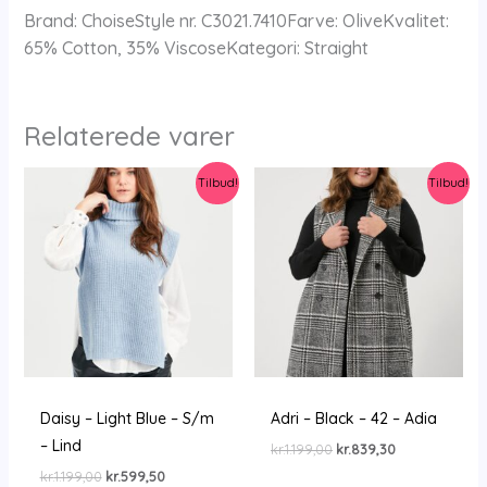
Brand: ChoiseStyle nr. C3021.7410Farve: OliveKvalitet:
65% Cotton, 35% ViscoseKategori: Straight
Relaterede varer
Tilbud!
Tilbud!
Daisy – Light Blue – S/m
Adri – Black – 42 – Adia
– Lind
Den
Den
kr.
1.199,00
kr.
839,30
oprindelige
aktuelle
Den
Den
kr.
1.199,00
kr.
599,50
pris
pris