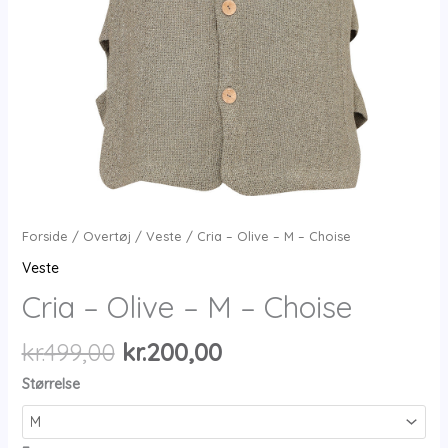
Forside
/
Overtøj
/
Veste
/ Cria – Olive – M – Choise
Veste
Cria – Olive – M – Choise
Den
Den
kr.
499,00
kr.
200,00
oprindelige
aktuelle
Størrelse
pris
pris
var:
er: