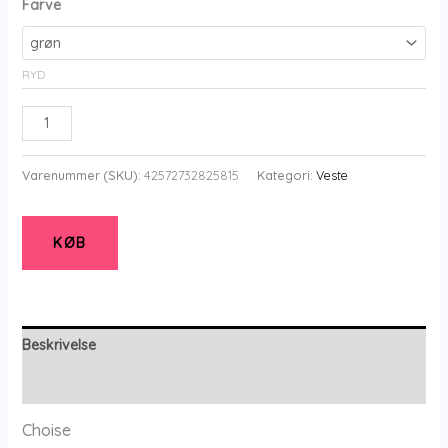
kr.499,00.
kr.200,00.
Farve
RYD
Cria
-
Olive
Varenummer (SKU):
42572732825815
Kategori:
Veste
-
M
-
KØB
Choise
antal
Beskrivelse
Yderligere information
Choise