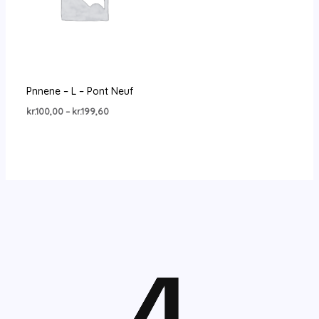
Pnnene – L – Pont Neuf
Prisinterval:
kr.
100,00
–
kr.
199,60
kr.100,00
til
kr.199,60