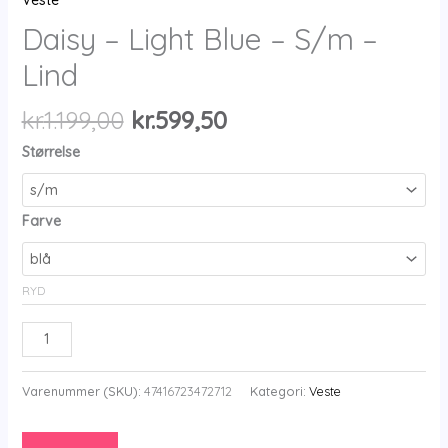
Veste
Daisy – Light Blue – S/m –
Lind
Den
Den
kr.
1.199,00
kr.
599,50
oprindelige
aktuelle
Størrelse
pris
pris
var:
er:
kr.1.199,00.
kr.599,50.
Farve
RYD
Daisy
-
Light
Varenummer (SKU):
47416723472712
Kategori:
Veste
Blue
-