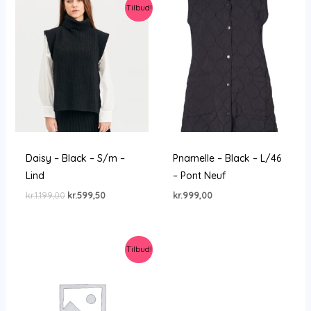
Tilbud!
Daisy – Black – S/m –
Pnarnelle – Black – L/46
Lind
– Pont Neuf
Den
Den
kr.
1.199,00
kr.
599,50
kr.
999,00
oprindelige
aktuelle
pris
pris
var:
er:
kr.1.199,00.
kr.599,50.
Tilbud!