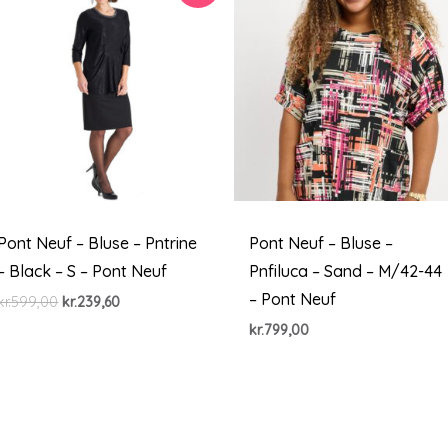
Pont Neuf – Bluse – Pntrine
Pont Neuf – Bluse –
– Black – S – Pont Neuf
Pnfiluca – Sand – M/42-44
– Pont Neuf
Den
Den
kr.
599,00
kr.
239,60
oprindelige
aktuelle
kr.
799,00
pris
pris
var:
er:
kr.599,00.
kr.239,60.