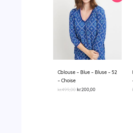
Cblouse – Blue – Bluse – 52
– Choise
Den
Den
kr.
499,00
kr.
200,00
oprindelige
aktuelle
pris
pris
var:
er:
kr.499,00.
kr.200,00.