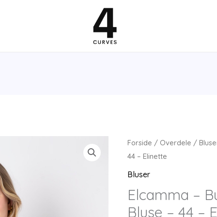
Forside
/
Overdele
/
Bluse
44 – Elinette
Bluser
Elcamma – Bur
Bluse – 44 – E