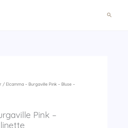
Søg
r
/ Elcamma – Burgaville Pink – Bluse –
gaville Pink –
linette