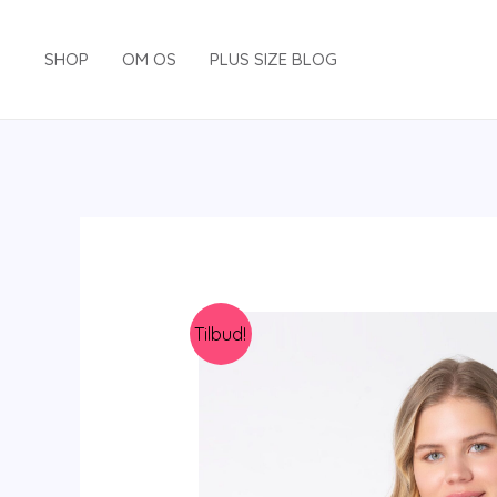
Gå
til
SHOP
OM OS
PLUS SIZE BLOG
indholdet
Tilbud!