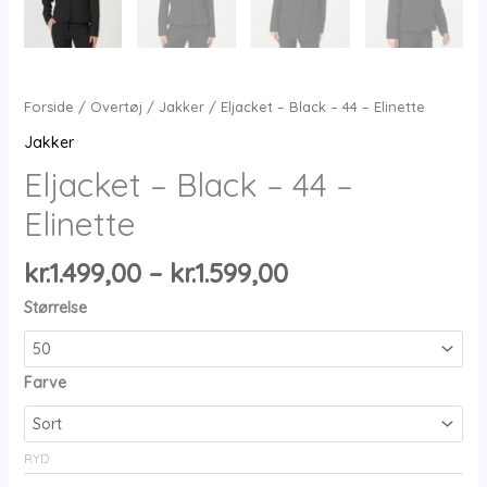
Forside
/
Overtøj
/
Jakker
/ Eljacket – Black – 44 – Elinette
Jakker
Eljacket – Black – 44 –
Elinette
Prisinterval:
kr.
1.499,00
–
kr.
1.599,00
kr.1.499,00
Størrelse
til
kr.1.599,00
Farve
RYD