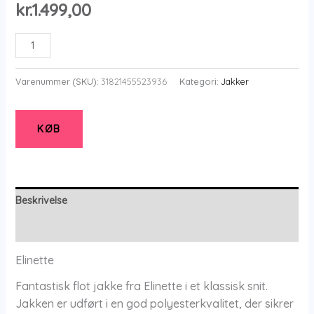
kr.
1.499,00
Eljacket
-
Black
Varenummer (SKU):
31821455523936
Kategori:
Jakker
-
44
-
KØB
Elinette
antal
Beskrivelse
Yderligere information
Elinette
Fantastisk flot jakke fra Elinette i et klassisk snit.
Jakken er udført i en god polyesterkvalitet, der sikrer