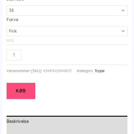
Farve
RYD
Elnobel
-
So
Varenummer (SKU):
43641422446807
Kategori:
Toppe
Pink
-
Bluse
KØB
-
38
-
Elinette
Beskrivelse
antal
Yderligere information