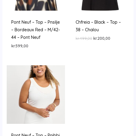
Pont Neuf – Top – Pnsilje
Chfreia – Black – Top –
– Bordeaux Red – M/42-
38 – Chalou
44 – Pont Neuf
Den
Den
kr.
499,00
kr.
200,00
oprindelige
aktuelle
kr.
599,00
pris
pris
var:
er:
kr.499,00.
kr.200,00.
Pont Neuf – Top – Pnibbi