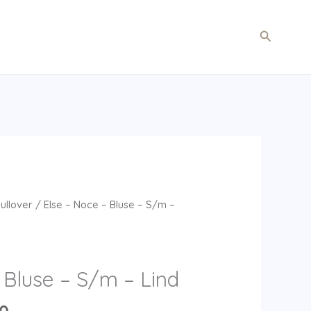
Søg
Pullover
/ Else – Noce – Bluse – S/m –
 Bluse – S/m – Lind
Den