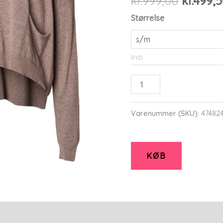
kr.
999,00
kr.
499,
oprinde
Størrelse
pris
var:
kr.999,0
RYD
Else
-
Noce
Varenummer (SKU):
47482
-
Bluse
-
KØB
S/m
-
Lind
antal