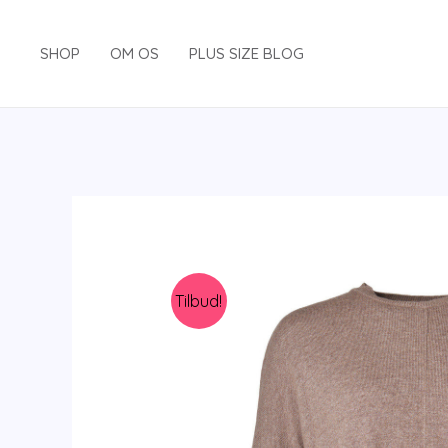
Gå
til
SHOP
OM OS
PLUS SIZE BLOG
indholdet
Tilbud!