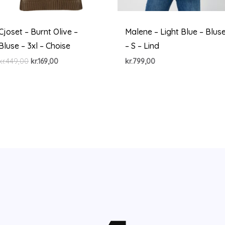
Cjoset – Burnt Olive –
Malene – Light Blue – Blus
Bluse – 3xl – Choise
– S – Lind
Den
Den
kr.
449,00
kr.
169,00
kr.
799,00
oprindelige
aktuelle
pris
pris
var:
er:
kr.449,00.
kr.169,00.