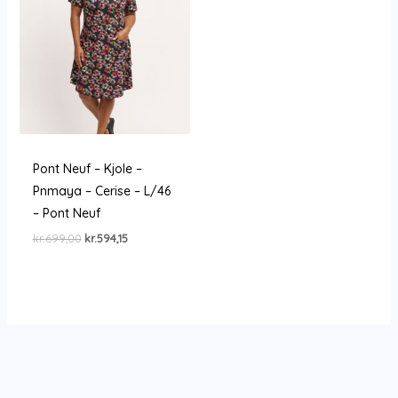
Pont Neuf – Kjole –
Pnmaya – Cerise – L/46
– Pont Neuf
Den
Den
kr.
699,00
kr.
594,15
oprindelige
aktuelle
pris
pris
var:
er:
kr.699,00.
kr.594,15.