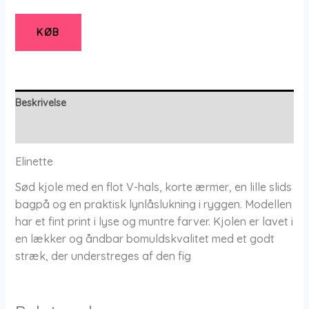
-
Kjole
KØB
-
36
-
Elinette
Beskrivelse
antal
Yderligere information
Elinette
Sød kjole med en flot V-hals, korte ærmer, en lille slids
bagpå og en praktisk lynlåslukning i ryggen. Modellen
har et fint print i lyse og muntre farver. Kjolen er lavet i
en lækker og åndbar bomuldskvalitet med et godt
stræk, der understreges af den fig