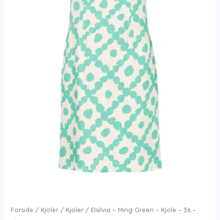
Forside
/
Kjoler
/
Kjoler
/ Elsilvia – Ming Green – Kjole – 36 –