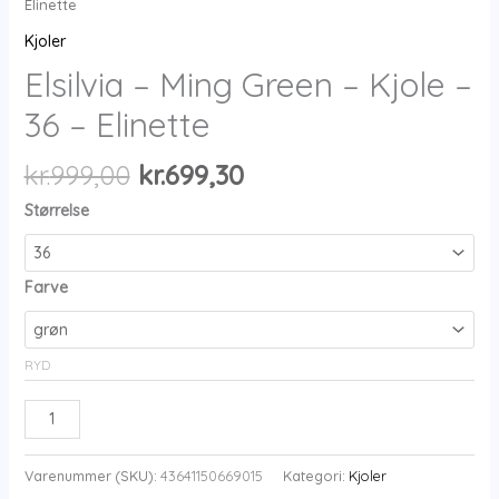
Elinette
Kjoler
Elsilvia – Ming Green – Kjole –
36 – Elinette
Den
Den
kr.
999,00
kr.
699,30
oprindelige
aktuelle
Størrelse
pris
pris
var:
er:
kr.999,00.
kr.699,30.
Farve
RYD
Elsilvia
-
Ming
Varenummer (SKU):
43641150669015
Kategori:
Kjoler
Green