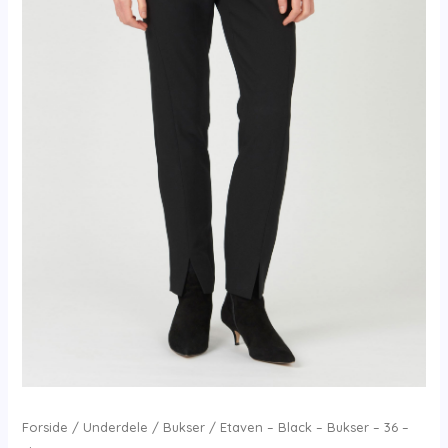
Forside
/
Underdele
/
Bukser
/ Etaven – Black – Bukser – 36 –