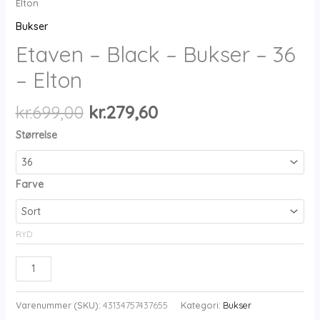
Elton
Bukser
Etaven – Black – Bukser – 36
– Elton
Den
Den
kr.
699,00
kr.
279,60
oprindelige
aktuelle
Størrelse
pris
pris
var:
er:
kr.699,00.
kr.279,60.
Farve
RYD
Etaven
-
Black
Varenummer (SKU):
43134757437655
Kategori:
Bukser
-