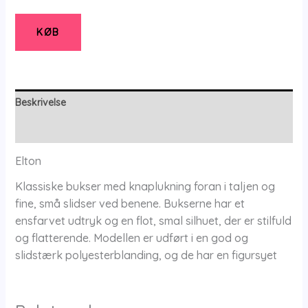
Bukser
-
KØB
36
-
Elton
antal
Beskrivelse
Yderligere information
Elton
Klassiske bukser med knaplukning foran i taljen og
fine, små slidser ved benene. Bukserne har et
ensfarvet udtryk og en flot, smal silhuet, der er stilfuld
og flatterende. Modellen er udført i en god og
slidstærk polyesterblanding, og de har en figursyet