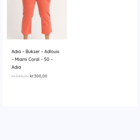
Adia – Bukser – Adlouis
– Miami Coral – 50 –
Adia
Den
Den
kr.
599,00
kr.
300,00
oprindelige
aktuelle
pris
pris
var:
er:
kr.599,00.
kr.300,00.