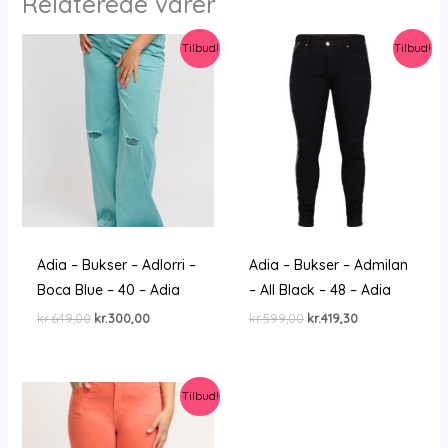
Relaterede varer
Tilbud!
Tilbud!
Adia – Bukser – Adlorri –
Adia – Bukser – Admilan
Boca Blue – 40 – Adia
– All Black – 48 – Adia
Den
Den
Den
Den
kr.
649,00
kr.
300,00
kr.
599,00
kr.
419,30
oprindelige
aktuelle
oprindelige
aktuelle
pris
pris
pris
pris
var:
er:
var:
er:
kr.649,00.
kr.300,00.
kr.599,00.
kr.419,30.
Tilbud!