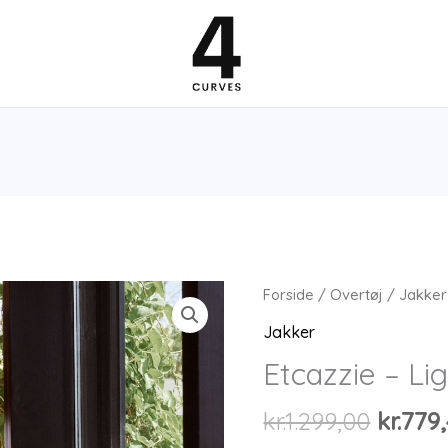
Forside
/
Overtøj
/
Jakker
Jakker
Etcazzie – Lig
Den
kr.
1.299,00
kr.
779
oprind