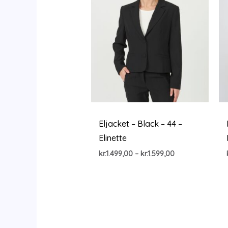
Eljacket – Black – 44 –
Elinette
Prisinterval:
kr.
1.499,00
–
kr.
1.599,00
kr.1.499,00
til
kr.1.599,00