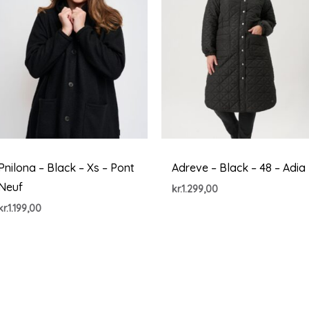
Pnilona – Black – Xs – Pont
Adreve – Black – 48 – Adia
Neuf
kr.
1.299,00
kr.
1.199,00