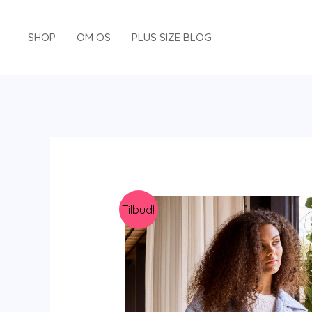
Gå
til
SHOP
OM OS
PLUS SIZE BLOG
indholdet
Tilbud!