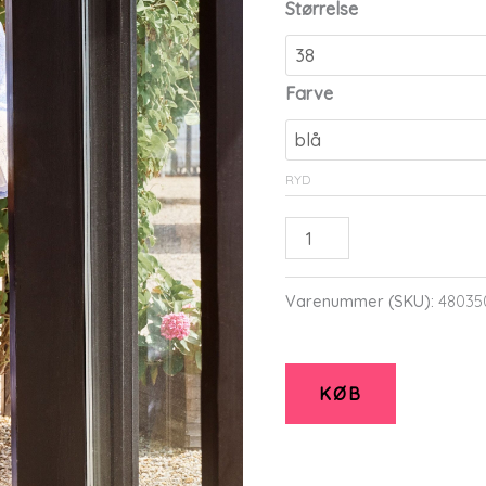
Størrelse
pris
var:
kr.1.29
Farve
RYD
Etcazzie
-
Light
Varenummer (SKU):
48035
Blue
-
44
KØB
-
Elton
antal