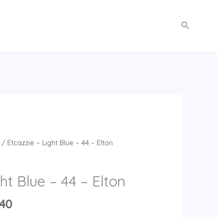
Søg
/ Etcazzie – Light Blue – 44 – Elton
ht Blue – 44 – Elton
Den
,40
elige
aktuelle