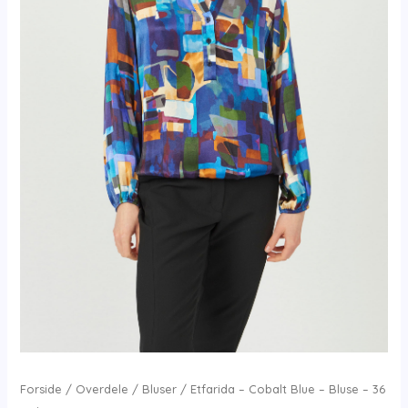
Forside
/
Overdele
/
Bluser
/ Etfarida – Cobalt Blue – Bluse – 36