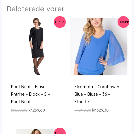
Relaterede varer
Tilbud!
Tilbud!
Pont Neuf – Bluse –
Elcamma – Cornflower
Pntrine – Black – S –
Blue – Bluse – 36 –
Pont Neuf
Elinette
Den
Den
Den
Den
kr.
599,00
kr.
239,60
kr.
899,00
kr.
629,30
oprindelige
aktuelle
oprindelige
aktuelle
pris
pris
pris
pris
var:
er:
var:
er:
kr.599,00.
kr.239,60.
kr.899,00.
kr.629,30.
Tilbud!