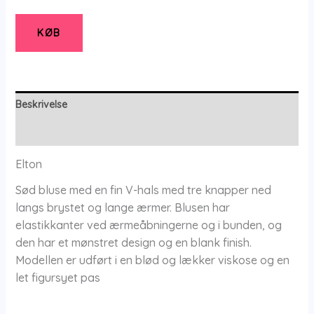
-
Bluse
KØB
-
36
-
Elton
Beskrivelse
antal
Yderligere information
Elton
Sød bluse med en fin V-hals med tre knapper ned
langs brystet og lange ærmer. Blusen har
elastikkanter ved ærmeåbningerne og i bunden, og
den har et mønstret design og en blank finish.
Modellen er udført i en blød og lækker viskose og en
let figursyet pas