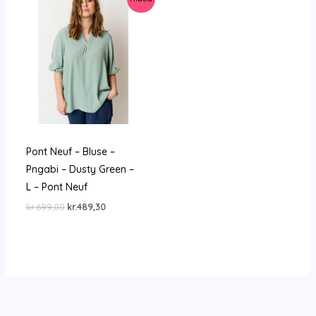
Pont Neuf – Bluse –
Pngabi – Dusty Green –
L – Pont Neuf
Den
Den
kr.
699,00
kr.
489,30
oprindelige
aktuelle
pris
pris
var:
er:
kr.699,00.
kr.489,30.