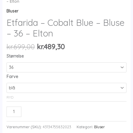
– Elton
Bluser
Etfarida – Cobalt Blue – Bluse
– 36 – Elton
Den
Den
kr.
699,00
kr.
489,30
oprindelige
aktuelle
Størrelse
pris
pris
var:
er:
kr.699,00.
kr.489,30.
Farve
RYD
Etfarida
-
Cobalt
Varenummer (SKU):
43134755832023
Kategori:
Bluser
Blue