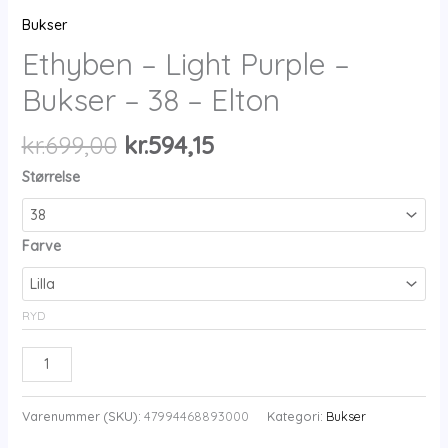
Bukser
Ethyben – Light Purple –
Bukser – 38 – Elton
Den
Den
kr.
699,00
kr.
594,15
oprindelige
aktuelle
Størrelse
pris
pris
var:
er:
kr.699,00.
kr.594,15.
Farve
RYD
Ethyben
-
Light
Varenummer (SKU):
47994468893000
Kategori:
Bukser
Purple