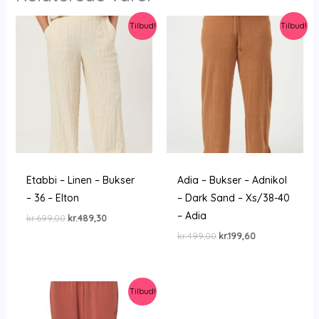
Tilbud!
Tilbud!
Etabbi – Linen – Bukser
Adia – Bukser – Adnikol
– 36 – Elton
– Dark Sand – Xs/38-40
– Adia
Den
Den
kr.
699,00
kr.
489,30
oprindelige
aktuelle
Den
Den
kr.
499,00
kr.
199,60
pris
pris
oprindelige
aktuelle
var:
er:
pris
pris
kr.699,00.
kr.489,30.
var:
er:
kr.499,00.
kr.199,60.
Tilbud!