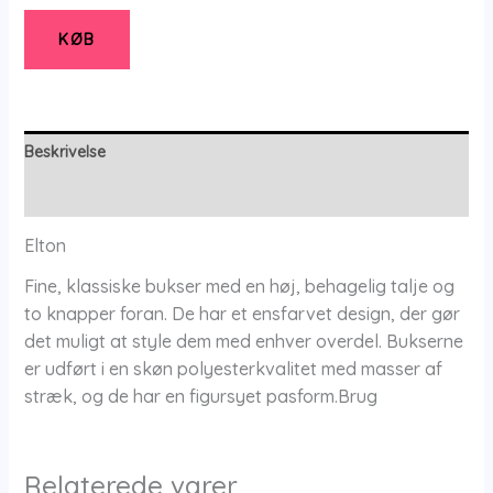
-
Bukser
KØB
-
38
-
Elton
Beskrivelse
antal
Yderligere information
Elton
Fine, klassiske bukser med en høj, behagelig talje og
to knapper foran. De har et ensfarvet design, der gør
det muligt at style dem med enhver overdel. Bukserne
er udført i en skøn polyesterkvalitet med masser af
stræk, og de har en figursyet pasform.Brug
Relaterede varer