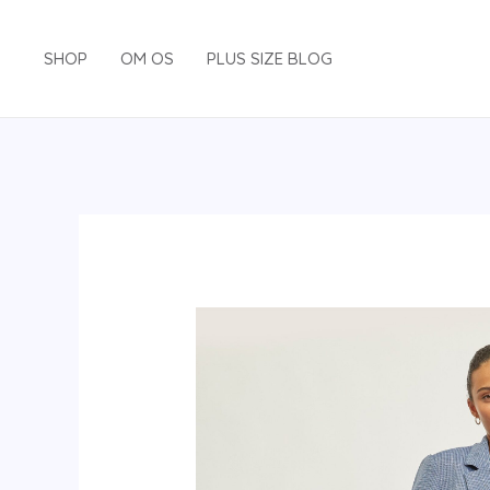
Gå
til
SHOP
OM OS
PLUS SIZE BLOG
indholdet