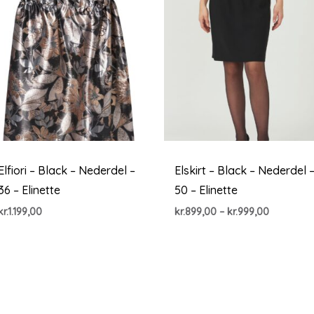
Elfiori – Black – Nederdel –
Elskirt – Black – Nederdel 
36 – Elinette
50 – Elinette
Prisinterv
kr.
1.199,00
kr.
899,00
–
kr.
999,00
kr.899,00
til
kr.999,00