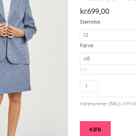
kr.
699,00
Størrelse
Farve
RYD
Etlarissa
-
Denim
Varenummer (SKU):
49516
Blue
-
Nederdel
KØB
-