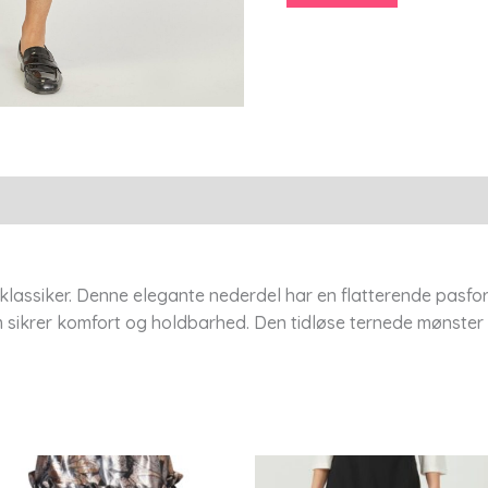
36
-
Elton
antal
 klassiker. Denne elegante nederdel har en flatterende pasfo
som sikrer komfort og holdbarhed. Den tidløse ternede mønster