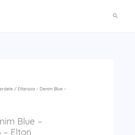
Søg
erdele
/ Etlarissa – Denim Blue –
enim Blue –
 – Elton