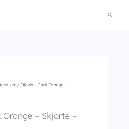
Søg
tebluser
/ Etlavin – Dark Orange –
k Orange – Skjorte –