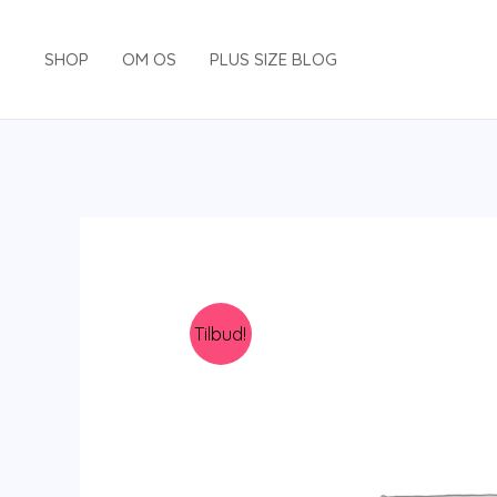
Gå
til
SHOP
OM OS
PLUS SIZE BLOG
indholdet
Tilbud!