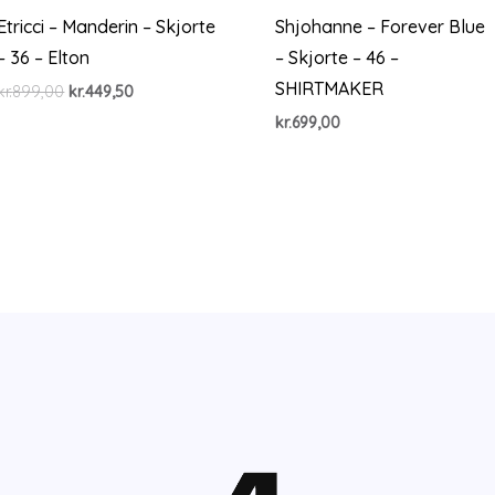
Etricci – Manderin – Skjorte
Shjohanne – Forever Blue
– 36 – Elton
– Skjorte – 46 –
SHIRTMAKER
Den
Den
kr.
899,00
kr.
449,50
oprindelige
aktuelle
kr.
699,00
pris
pris
var:
er:
kr.899,00.
kr.449,50.