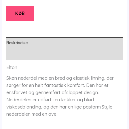
Nederdel
-
KØB
44
-
Elton
antal
Beskrivelse
Yderligere information
Elton
Skøn nederdel med en bred og elastisk linning, der
sørger for en helt fantastisk komfort. Den har et
ensfarvet og gennemført afslappet design.
Nederdelen er udført i en lækker og blød
viskoseblanding, og den har en lige pasform.Style
nederdelen med en ove