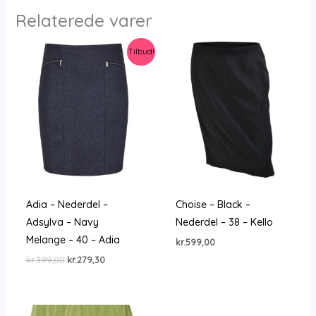
Relaterede varer
Tilbud!
Adia – Nederdel –
Choise – Black –
Adsylva – Navy
Nederdel – 38 – Kello
Melange – 40 – Adia
kr.
599,00
Den
Den
kr.
399,00
kr.
279,30
oprindelige
aktuelle
pris
pris
var:
er:
kr.399,00.
kr.279,30.