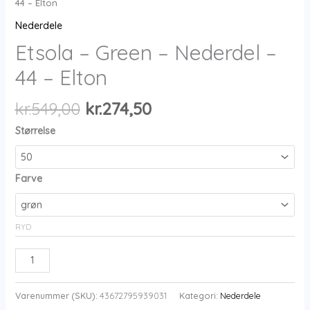
44 – Elton
Nederdele
Etsola – Green – Nederdel –
44 – Elton
Den
Den
kr.
549,00
kr.
274,50
oprindelige
aktuelle
Størrelse
pris
pris
var:
er:
kr.549,00.
kr.274,50.
Farve
RYD
Etsola
-
Green
Varenummer (SKU):
43672795939031
Kategori:
Nederdele
-