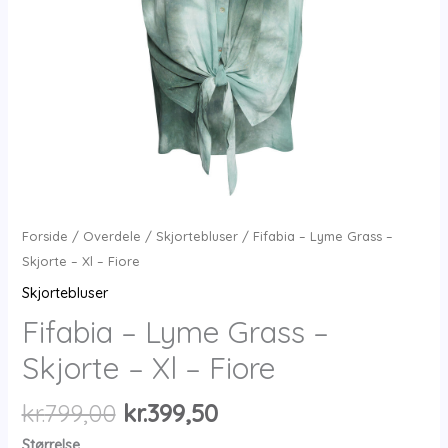
Forside
/
Overdele
/
Skjortebluser
/ Fifabia – Lyme Grass –
Skjorte – Xl – Fiore
Skjortebluser
Fifabia – Lyme Grass –
Skjorte – Xl – Fiore
Den
Den
kr.
799,00
kr.
399,50
oprindelige
aktuelle
Størrelse