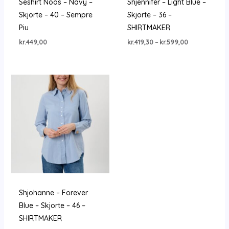
Seshirt Noos – Navy –
Shjennifer – Light Blue –
Skjorte – 40 – Sempre
Skjorte – 36 –
Piu
SHIRTMAKER
Prisinterval:
kr.
449,00
kr.
419,30
–
kr.
599,00
kr.419,30
til
kr.599,00
Shjohanne – Forever
Blue – Skjorte – 46 –
SHIRTMAKER