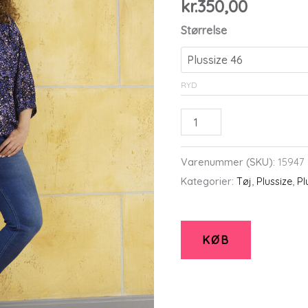
kr.
350,00
Størrelse
RYD
Jeans
-
Stomp
Varenummer (SKU):
15947
-
Kategorier:
Tøj
,
Plussize
,
Pl
Denim
-
Zhenzi
KØB
-
Zhenzi
antal