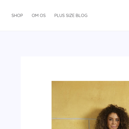
Gå
til
SHOP
OM OS
PLUS SIZE BLOG
indholdet