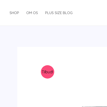
Gå
til
SHOP
OM OS
PLUS SIZE BLOG
indholdet
Tilbud!