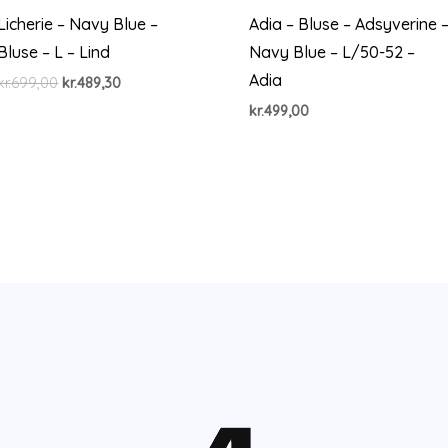
Licherie – Navy Blue –
Adia – Bluse – Adsyverine 
Bluse – L – Lind
Navy Blue – L/50-52 –
Adia
Den
Den
kr.
699,00
kr.
489,30
oprindelige
aktuelle
kr.
499,00
pris
pris
var:
er:
kr.699,00.
kr.489,30.