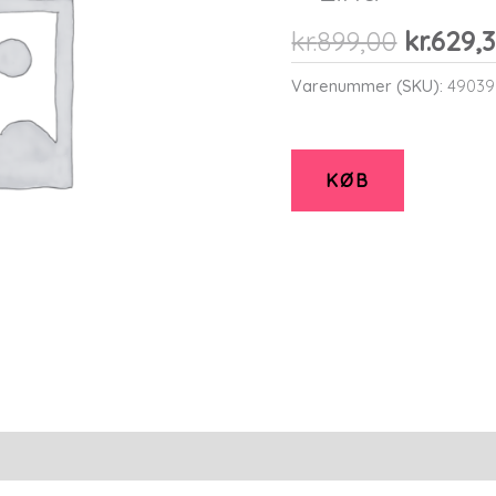
Den
kr.
899,00
kr.
629,
oprinde
Varenummer (SKU):
49039
pris
var:
kr.899,0
KØB