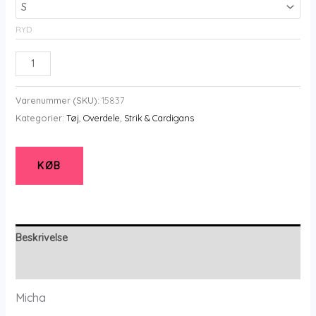
RYD
Jumper
-
Strik
Varenummer (SKU):
15837
-
Kategorier:
Tøj
,
Overdele
,
Strik & Cardigans
Waves
-
Green
KØB
-
Micha
-
Micha
Beskrivelse
antal
Yderligere information
Micha