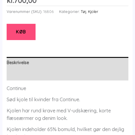
kr.
700,00
Varenummer (SKU):
16806
Kategorier:
Tøj
,
Kjoler
KØB
Beskrivelse
Yderligere information
Continue
Sød kjole til kvinder fra Continue.
Kjolen har rund krave med V-udskæring, korte
flæseærmer og denim look.
Kjolen indeholder 65% bomuld, hvilket gør den dejlig