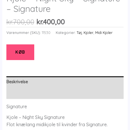
– Signature
Den
Den
kr.
700,00
kr.
400,00
oprindelige
aktuelle
Varenummer (SKU):
11530
Kategorier:
Tøj
,
Kjoler
,
Midi Kjoler
pris
pris
var:
er:
kr.700,00.
kr.400,00.
KØB
Beskrivelse
Yderligere information
Signature
Kjole – Night Sky Signature
Flot knælang midikjole til kvinder fra Signature.