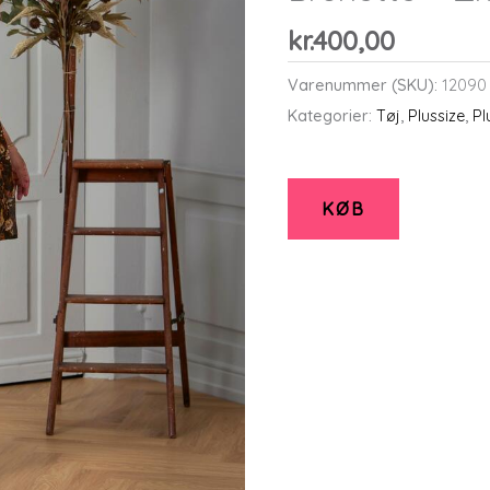
kr.
400,00
Varenummer (SKU):
12090
Kategorier:
Tøj
,
Plussize
,
Pl
KØB