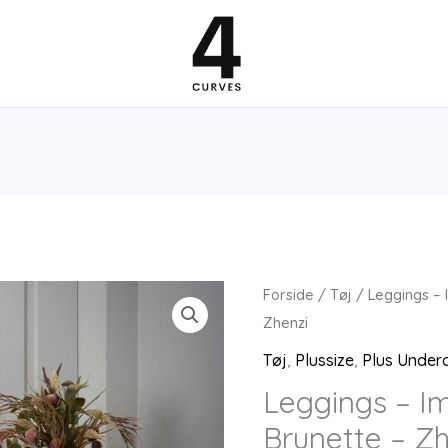
Forside
/
Tøj
/ Leggings – I
Zhenzi
Tøj
,
Plussize
,
Plus Under
Leggings – Im
Brunette – Zh