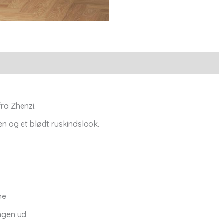
fra Zhenzi.
en og et blødt ruskindslook.
ne
ngen ud