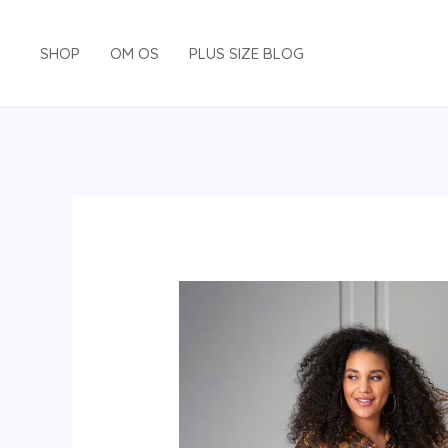
Gå
til
SHOP
OM OS
PLUS SIZE BLOG
indholdet