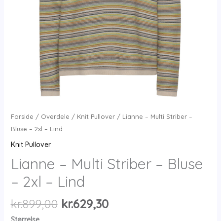
Forside
/
Overdele
/
Knit Pullover
/ Lianne – Multi Striber –
Bluse – 2xl – Lind
Knit Pullover
Lianne – Multi Striber – Bluse
– 2xl – Lind
Den
Den
kr.
899,00
kr.
629,30
oprindelige
aktuelle
Størrelse