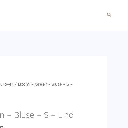
Søg
Pullover
/ Licami – Green – Bluse – S –
n – Bluse – S – Lind
Den