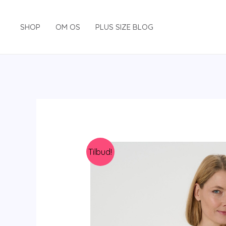
Gå
til
SHOP
OM OS
PLUS SIZE BLOG
indholdet
Tilbud!