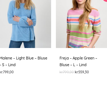
Malene – Light Blue – Bluse
Freja – Apple Green –
– S – Lind
Bluse – L – Lind
Den
Den
kr.
799,00
kr.
799,00
kr.
559,30
oprindelige
aktuelle
pris
pris
var:
er:
kr.799,00.
kr.559,30.