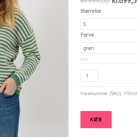
kr.
999,00
kr.
699,
oprinde
Størrelse
pris
var:
kr.999,0
Farve
RYD
Licami
-
Green
Varenummer (SKU):
47806
-
Bluse
-
KØB
S
-