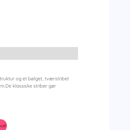
ruktur og et bølget, tværstribet
rm.De klassiske striber gør
bud!