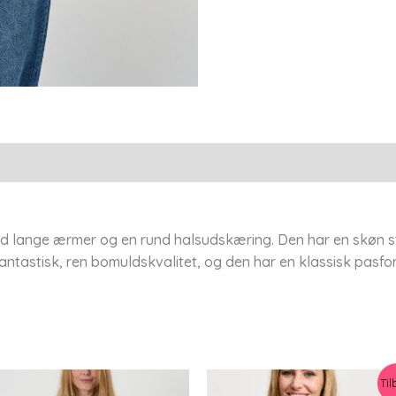
Lind
antal
med lange ærmer og en rund halsudskæring. Den har en skøn st
 fantastisk, ren bomuldskvalitet, og den har en klassisk pasfo
Til