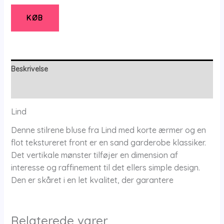
-
Bluse
KØB
-
S
-
Lind
Beskrivelse
antal
Yderligere information
Lind
Denne stilrene bluse fra Lind med korte ærmer og en
flot tekstureret front er en sand garderobe klassiker.
Det vertikale mønster tilføjer en dimension af
interesse og raffinement til det ellers simple design.
Den er skåret i en let kvalitet, der garantere
Relaterede varer