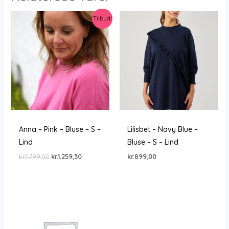
Tilbud!
Anna – Pink – Bluse – S –
Lilisbet – Navy Blue –
Lind
Bluse – S – Lind
Den
Den
kr.
1.799,00
kr.
1.259,30
kr.
899,00
oprindelige
aktuelle
pris
pris
var:
er:
kr.1.799,00.
kr.1.259,30.