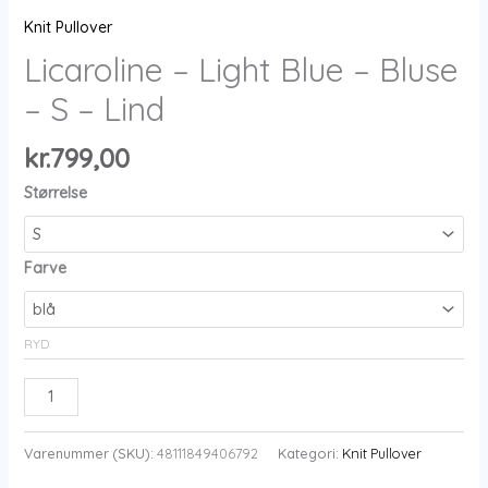
Knit Pullover
Licaroline – Light Blue – Bluse
– S – Lind
kr.
799,00
Størrelse
Farve
RYD
Licaroline
-
Light
Varenummer (SKU):
48111849406792
Kategori:
Knit Pullover
Blue