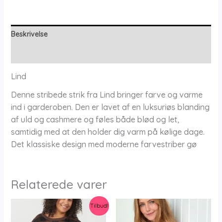
M
-
Lind
Beskrivelse
antal
Yderligere information
Lind
Denne stribede strik fra Lind bringer farve og varme
ind i garderoben. Den er lavet af en luksuriøs blanding
af uld og cashmere og føles både blød og let,
samtidig med at den holder dig varm på kølige dage.
Det klassiske design med moderne farvestriber gø
Relaterede varer
Tilbud!