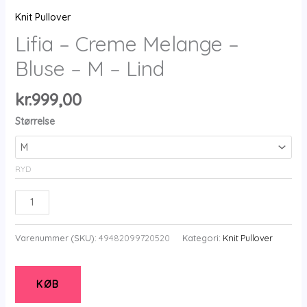
Knit Pullover
Lifia – Creme Melange –
Bluse – M – Lind
kr.
999,00
Størrelse
RYD
Lifia
-
Creme
Varenummer (SKU):
49482099720520
Kategori:
Knit Pullover
Melange
-
Bluse
KØB
-