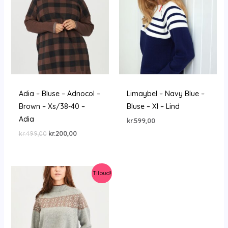
Adia – Bluse – Adnocol –
Limaybel – Navy Blue –
Brown – Xs/38-40 –
Bluse – Xl – Lind
Adia
kr.
599,00
Den
Den
kr.
499,00
kr.
200,00
oprindelige
aktuelle
pris
pris
var:
er:
kr.499,00.
kr.200,00.
Tilbud!