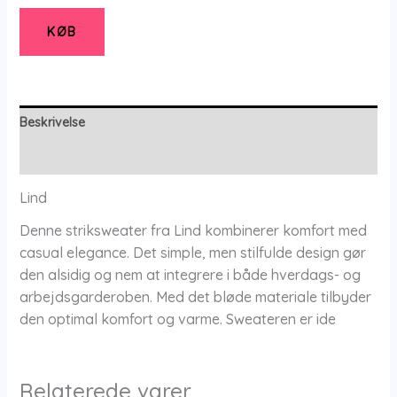
Melange
-
KØB
Bluse
-
S
-
Beskrivelse
Lind
Yderligere information
antal
Lind
Denne striksweater fra Lind kombinerer komfort med
casual elegance. Det simple, men stilfulde design gør
den alsidig og nem at integrere i både hverdags- og
arbejdsgarderoben. Med det bløde materiale tilbyder
den optimal komfort og varme. Sweateren er ide
Relaterede varer