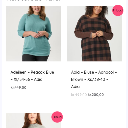
Tilbud!
Adeileen – Peacok Blue
Adia – Bluse – Adnocol –
– Xl/54-56 – Adia
Brown – Xs/38-40 –
Adia
kr.
449,00
Den
Den
kr.
499,00
kr.
200,00
oprindelige
aktuelle
pris
pris
var:
er:
kr.499,00.
kr.200,00.
Tilbud!