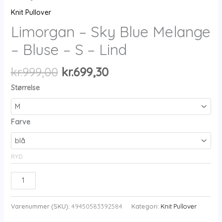
Knit Pullover
Limorgan – Sky Blue Melange
– Bluse – S – Lind
Den
Den
kr.
999,00
kr.
699,30
oprindelige
aktuelle
Størrelse
pris
pris
var:
er:
kr.999,00.
kr.699,30.
Farve
RYD
Limorgan
-
Sky
Varenummer (SKU):
49450583392584
Kategori:
Knit Pullover
Blue