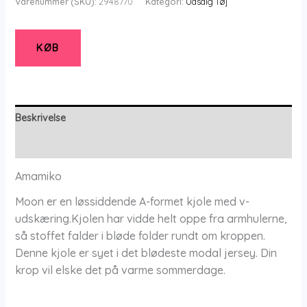
Varenummer (SKU):
2948770
Kategori:
Udsalg Tøj
KØB
Beskrivelse
Yderligere information
Amamiko
Moon er en løssiddende A-formet kjole med v-
udskæring.Kjolen har vidde helt oppe fra armhulerne,
så stoffet falder i bløde folder rundt om kroppen.
Denne kjole er syet i det blødeste modal jersey. Din
krop vil elske det på varme sommerdage.