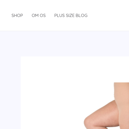
Gå
til
SHOP
OM OS
PLUS SIZE BLOG
indholdet