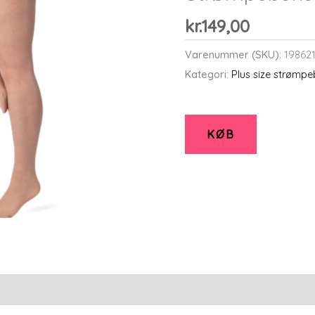
kr.
149,00
Varenummer (SKU):
19862
Kategori:
Plus size strømpeb
KØB